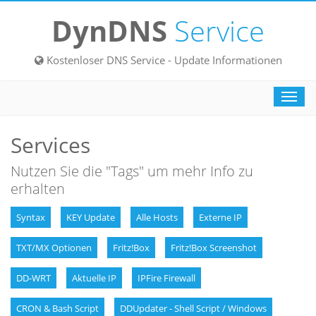
DynDNS
Service
Kostenloser DNS Service - Update Informationen
Toggl
navig
Services
Nutzen Sie die "Tags" um mehr Info zu
erhalten
Syntax
KEY Update
Alle Hosts
Externe IP
TXT/MX Optionen
Fritz!Box
Fritz!Box Screenshot
DD-WRT
Aktuelle IP
IPFire Firewall
CRON & Bash Script
DDUpdater - Shell Script / Windows