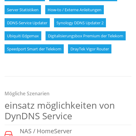
Server Statistiken
How-to / Externe Anleitungen
DDNS-Service Updater
Synology DDNS Updater 2
Ubiquiti Edgemax
Digitalisierungsbox Premium der Telekom
Speedport Smart der Telekom
DrayTek Vigor Router
Mögliche Szenarien
einsatz möglichkeiten von
DynDNS Service
NAS / HomeServer